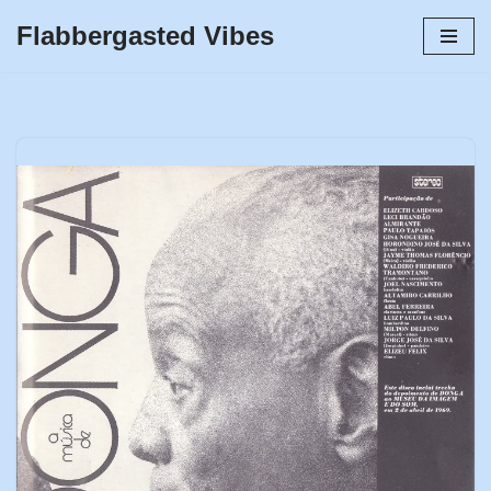
Flabbergasted Vibes
Skip
to
content