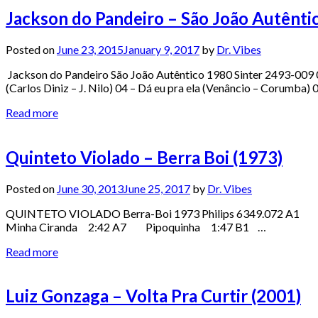
Jackson do Pandeiro – São João Autênti
Posted on
June 23, 2015
January 9, 2017
by
Dr. Vibes
Jackson do Pandeiro São João Autêntico 1980 Sinter 2493-009 01
(Carlos Diniz – J. Nilo) 04 – Dá eu pra ela (Venâncio – Corumba)
Read more
Quinteto Violado – Berra Boi (1973)
Posted on
June 30, 2013
June 25, 2017
by
Dr. Vibes
QUINTETO VIOLADO Berra-Boi 1973 Philips 6349.072
Minha Ciranda 2:42 A7 Pipoquinha 1:47 B1 …
Read more
Luiz Gonzaga – Volta Pra Curtir (2001)