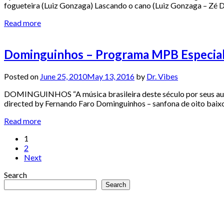
fogueteira (Luiz Gonzaga) Lascando o cano (Luiz Gonzaga – Zé 
Read more
Dominguinhos – Programa MPB Especia
Posted on
June 25, 2010
May 13, 2016
by
Dr. Vibes
DOMINGUINHOS “A música brasileira deste século por seus auto
directed by Fernando Faro Dominguinhos – sanfona de oito 
Read more
Posts
1
2
pagination
Next
Search
Search