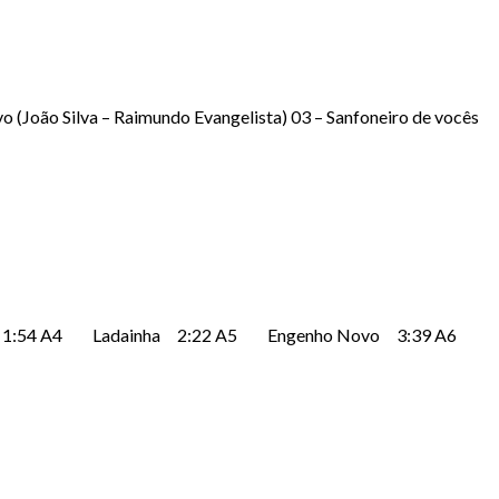
 (João Silva – Raimundo Evangelista) 03 – Sanfoneiro de vocês
rês 1:54 A4 Ladainha 2:22 A5 Engenho Novo 3:39 A6