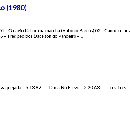
co (1980)
 – O navio tá bom na marcha (Antonio Barros) 02 – Canoeiro novo
 05 – Três pedidos (Jackson do Pandeiro –…
 A1 Vaquejada 5:13 A2 Duda No Frevo 2:20 A3 Três T