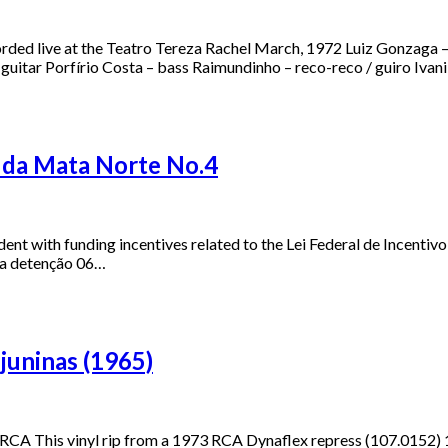
ded live at the Teatro Tereza Rachel March, 1972 Luiz Gonzaga –
 guitar Porfírio Costa – bass Raimundinho – reco-reco / guiro Ivan
s da Mata Norte No.4
 with funding incentives related to the Lei Federal de Incentivo 
na detenção 06…
juninas (1965)
 vinyl rip from a 1973 RCA Dynaflex repress (107.0152) 1 Po