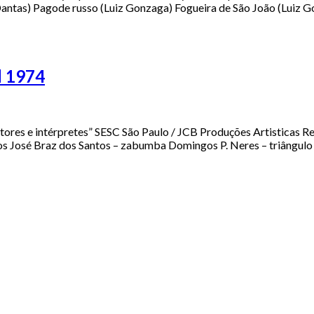
Dantas) Pagode russo (Luiz Gonzaga) Fogueira de São João (Luiz 
l 1974
res e intérpretes” SESC São Paulo / JCB Produções Artisticas R
baixos José Braz dos Santos – zabumba Domingos P. Neres – t