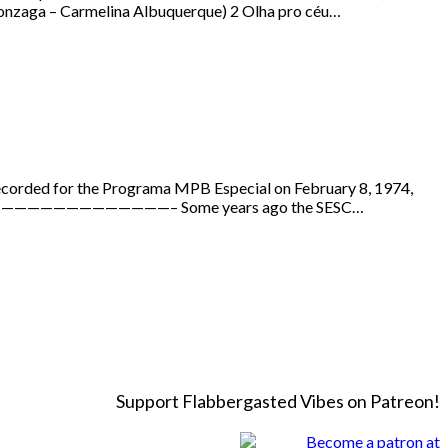
Gonzaga – Carmelina Albuquerque) 2 Olha pro céu…
ecorded for the Programa MPB Especial on February 8, 1974,
riângulo —————————————– Some years ago the SESC…
Support Flabbergasted Vibes on Patreon!