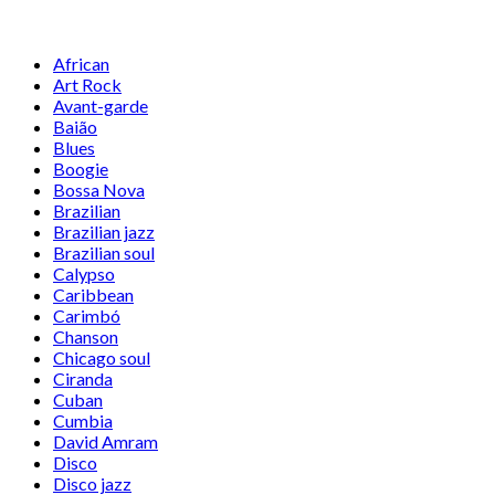
African
Art Rock
Avant-garde
Baião
Blues
Boogie
Bossa Nova
Brazilian
Brazilian jazz
Brazilian soul
Calypso
Caribbean
Carimbó
Chanson
Chicago soul
Ciranda
Cuban
Cumbia
David Amram
Disco
Disco jazz