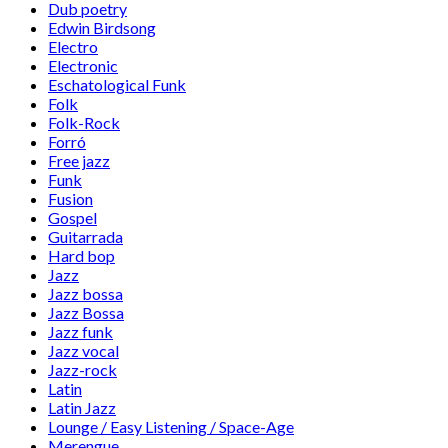
Dub poetry
Edwin Birdsong
Electro
Electronic
Eschatological Funk
Folk
Folk-Rock
Forró
Free jazz
Funk
Fusion
Gospel
Guitarrada
Hard bop
Jazz
Jazz bossa
Jazz Bossa
Jazz funk
Jazz vocal
Jazz-rock
Latin
Latin Jazz
Lounge / Easy Listening / Space-Age
Merengue