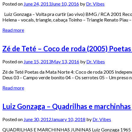
Posted on
June 24, 2013
June 10, 2016
by
Dr. Vibes
Luiz Gonzaga – Volta pra curtir (ao vivo) BMG / RCA 2001 Recor
Helena – vocals, triangle, cabaça Toinho – Triangle Renato Piau –
Read more
Zé de Teté – Coco de roda (2005) Poeta
Posted on
June 15, 2013
May 13, 2016
by
Dr. Vibes
Zé de Teté Poetas da Mata Norte 4: Coco de roda 2005 Independent
Deus 03 – Campo verde bonito 04 – Os serrotes 05 – Um preso 
Read more
Luiz Gonzaga – Quadrilhas e marchinhas 
Posted on
June 30, 2012
January 10, 2018
by
Dr. Vibes
QUADRILHAS E MARCHINHAS JUNINAS Luiz Gonzaga 1965 RCA This