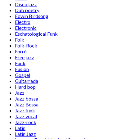
Disco jazz
Dub poetry
Edwin Birdsong
Electro
Electronic
Eschatological Funk
Folk
Folk-Rock
Forró
Free jazz
Funk
Fusion
Gospel
Guitarrada
Hard bop
Jazz
Jazz bossa
Jazz Bossa
Jazz funk
Jazz vocal
Jazz-rock
Latin
Latin Jazz