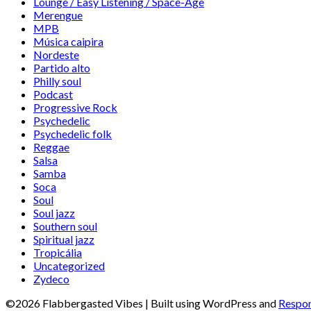
Lounge / Easy Listening / Space-Age
Merengue
MPB
Música caipira
Nordeste
Partido alto
Philly soul
Podcast
Progressive Rock
Psychedelic
Psychedelic folk
Reggae
Salsa
Samba
Soca
Soul
Soul jazz
Southern soul
Spiritual jazz
Tropicália
Uncategorized
Zydeco
©2026 Flabbergasted Vibes
| Built using WordPress and
Respon