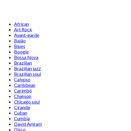
African
Art Rock
Avant-garde
Baião
Blues
Boogie
Bossa Nova
Brazilian
Brazilian jazz
Brazilian soul
Calypso
Caribbean
Carimbó
Chanson
Chicago soul
Ciranda
Cuban
Cumbia
David Amram
Disco