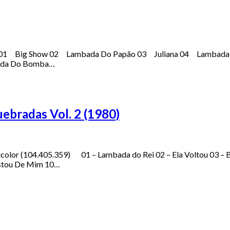
06 01 Big Show 02 Lambada Do Papão 03 Juliana 04 Lambad
ada Do Bomba…
ebradas Vol. 2 (1980)
olor (104.405.359) 01 – Lambada do Rei 02 – Ela Voltou 03 – Bi
astou De Mim 10…