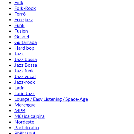
Folk
Folk-Rock
Forró
Free jazz
Funk
Fusion
Gospel
Guitarrada
Hard bop
Jazz
Jazz bossa
Jazz Bossa
Jazz funk
Jazz vocal
Jazz-rock
Latin
Latin Jazz
Lounge / Easy Listening / Space-Age
Merengue
MPB
Música caipira
Nordeste
Partido alto
Philly soul