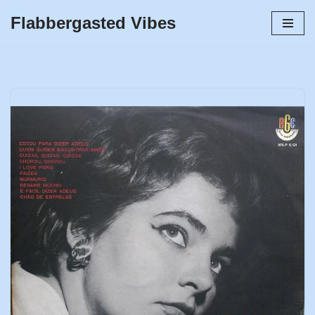
Flabbergasted Vibes
Skip
to
content