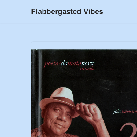
Flabbergasted Vibes
Skip
to
content